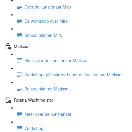
Over de kunstenaar Miro
De workshop over Miro
Bonus: planner Miro
Matisse
Meer over de kunstenaar Matisse
Workshop geïnspireerd door de kunstenaar Matisse
Bonus: planner Matisse
Rosina Wachtmeister
Meer over de kunstenaar
Workshop