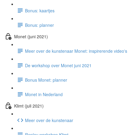
Bonus: kaartjes
Bonus: planner
Monet (juni 2021)
Meer over de kunstenaar Monet: inspirerende video's
De workshop over Monet juni 2021
Bonus Monet: planner
Monet in Nederland
Klimt (juli 2021)
Meer over de kunstenaar
Replay workshop Klimt