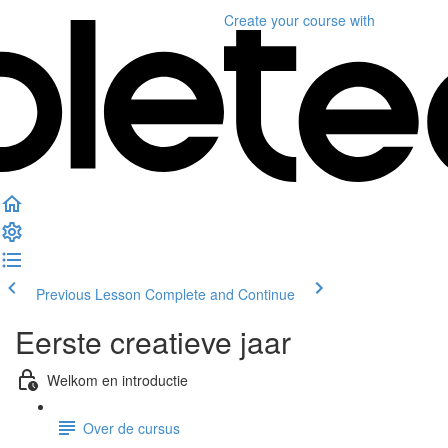
Create your course
with
Previous Lesson
Complete and Continue
Eerste creatieve jaar
Welkom en introductie
Over de cursus