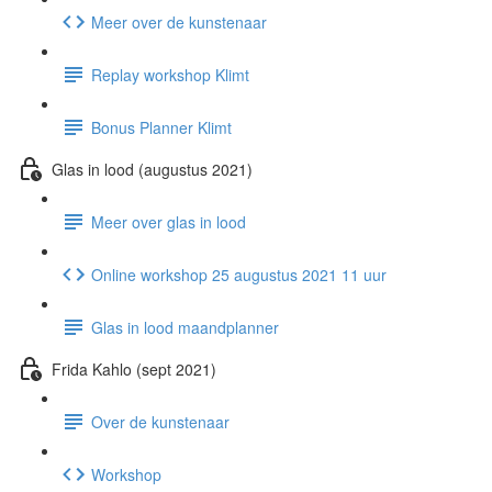
Meer over de kunstenaar
Replay workshop Klimt
Bonus Planner Klimt
Glas in lood (augustus 2021)
Meer over glas in lood
Online workshop 25 augustus 2021 11 uur
Glas in lood maandplanner
Frida Kahlo (sept 2021)
Over de kunstenaar
Workshop