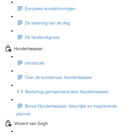
Europese kunststromingen
De tekening van de dag
De facebookgroep
Hundertwasser
introductie
Over de kunstenaar Hundertwasser
Workshop geïnspireerd door Hundertwasser
Bonus Hundertwasser: kleurrijke en inspirerende
planner
Vincent van Gogh