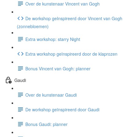
Over de kunstenaar Vincent van Gogh
De workshop geInspireerd door Vincent van Gogh
(zonnebloemen)
Extra workshop: starry Night
Extra workshop geïnspireerd door de klaprozen
Bonus Vincent van Gogh: planner
Gaudi
Over de kunstenaar Gaudi
De workshop geïnspireerd door Gaudi
Bonus Gaudi: planner