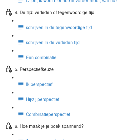
O jee, ik weet niet hoe ik verder moet, wat nu?
4. De tijd: verleden of tegenwoordige tijd
schrijven in de tegenwoordige tijd
schrijven in de verleden tijd
Een combinatie
5. Perspectiefkeuze
Ik-perspectief
Hij/zij perspectief
Combinatieperspectief
6. Hoe maak je je boek spannend?