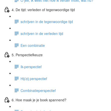
O jee, ik weet niet hoe ik verder moet, wat nu?
4. De tijd: verleden of tegenwoordige tijd
schrijven in de tegenwoordige tijd
schrijven in de verleden tijd
Een combinatie
5. Perspectiefkeuze
Ik-perspectief
Hij/zij perspectief
Combinatieperspectief
6. Hoe maak je je boek spannend?